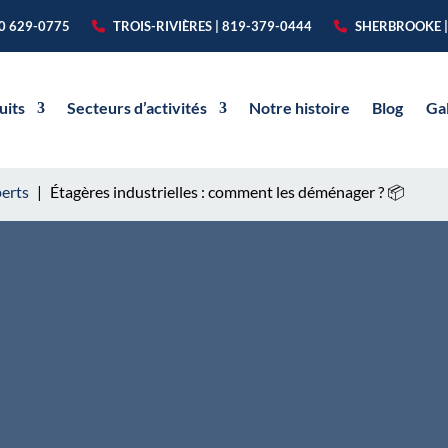
50 629-0775
TROIS-RIVIÈRES | 819-379-0444
SHERBROOKE |
uits
Secteurs d’activités
Notre histoire
Blog
Ga
perts
|
Étagères industrielles : comment les déménager ? 📦