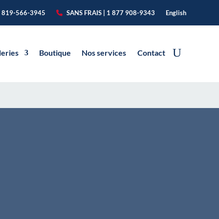
 819-566-3945
SANS FRAIS | 1 877 908-9343
English
leries
Boutique
Nos services
Contact